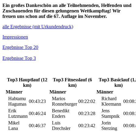
Ein großes Dankeschön an alle Teilnehmenden, Helfenden und
Zuschauenden für diesen gelungenen Wettkampftag! Wir
freuen uns schon auf die 67. Auflage im November.
alle Ergebnisse (mit Urkundendruck)
Impressionen
Ergebnisse Top 20
Ergebnisse Top 3
Top3 Hauptlauf (12
Top3 Fitnesslauf (6
Top3 Basiclauf (1
km)
km)
km)
Männer
Männer
Männer
Habtamu
Marios
Richard
00:43:23
00:22:02
00:08:
Hagumas
Ronneburger
Kleemann
Erik
Benedikt
Jens
00:46:24
00:23:28
00:08:
Lutzmann
Enders
Stampnik
Mikel
Luis
Jorin
00:46:37
00:23:42
00:08:
Lana
Drechsler
Sterzing