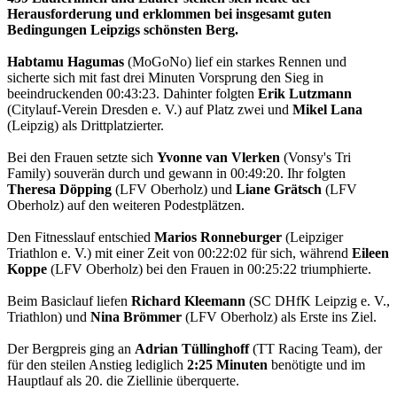
Herausforderung und erklommen bei insgesamt guten
Bedingungen Leipzigs schönsten Berg.
Habtamu Hagumas
(MoGoNo) lief ein starkes Rennen und
sicherte sich mit fast drei Minuten Vorsprung den Sieg in
beeindruckenden 00:43:23. Dahinter folgten
Erik Lutzmann
(Citylauf-Verein Dresden e. V.) auf Platz zwei und
Mikel Lana
(Leipzig) als Drittplatzierter.
Bei den Frauen setzte sich
Yvonne van Vlerken
(Vonsy's Tri
Family) souverän durch und gewann in 00:49:20. Ihr folgten
Theresa Döpping
(LFV Oberholz) und
Liane Grätsch
(LFV
Oberholz) auf den weiteren Podestplätzen.
Den Fitnesslauf entschied
Marios Ronneburger
(Leipziger
Triathlon e. V.) mit einer Zeit von 00:22:02 für sich, während
Eileen
Koppe
(LFV Oberholz) bei den Frauen in 00:25:22 triumphierte.
Beim Basiclauf liefen
Richard Kleemann
(SC DHfK Leipzig e. V.,
Triathlon) und
Nina Brömmer
(LFV Oberholz) als Erste ins Ziel.
Der Bergpreis ging an
Adrian Tüllinghoff
(TT Racing Team), der
für den steilen Anstieg lediglich
2:25 Minuten
benötigte und im
Hauptlauf als 20. die Ziellinie überquerte.