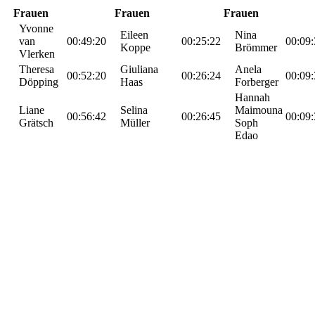
Frauen
Frauen
Frauen
Yvonne
Eileen
Nina
van
00:49:20
00:25:22
00:09:
Koppe
Brömmer
Vlerken
Theresa
Giuliana
Anela
00:52:20
00:26:24
00:09:
Döpping
Haas
Forberger
Hannah
Liane
Selina
Maimouna
00:56:42
00:26:45
00:09:
Grätsch
Müller
Soph
Edao