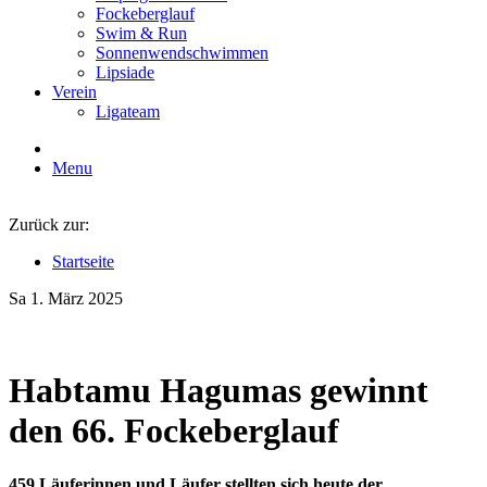
Fockeberglauf
Swim & Run
Sonnenwendschwimmen
Lipsiade
Verein
Ligateam
Menu
Zurück zur:
Startseite
Sa 1. März 2025
Habtamu Hagumas gewinnt
den 66. Fockeberglauf
459 Läuferinnen und Läufer stellten sich heute der